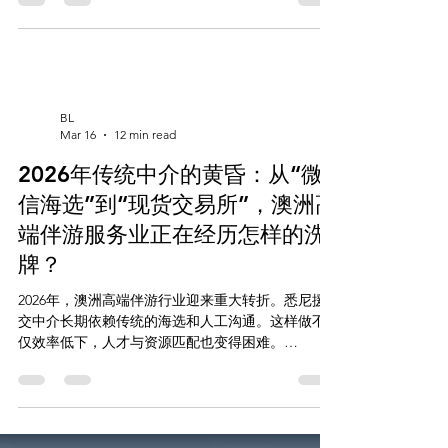
不断改进服务。它让独立模特和客户通过动态预约
和高效锁单找到匹配。这种智能化平台在悉尼包养
市场很受欢迎。 它吸引了注重私密性和品质的用
户。 👇 立即启用 AI 预约系统： 🌐 看图选人 (Web
App): Missbunny.ai 🤖 一键锁单 (TG Bot):
@Missbunnyai5bot 🔗 官方频道 (防失联):
BL
https://t.me/Missbunnyzh05 💼 商户入驻 & 更多:
Mar 16
12 min read
https://www.missbunny.ai/links/missbunnyai5 💗 永
2026年传统中介的黄昏：从“微
久地址：https://webapp.missbunny.ai 关键要点 澳
洲高端包养圈从被动预约向安全保障模式升级 悉尼
信海选”到“现货交易所”，澳洲高
包养需求正在上升，行业更注重服务品质
端伴游服务业正在经历怎样的洗
MissBunny AI 专注动态预约与高效风控 独立模特通
过智能技术获得更稳定
牌？
2026年，澳洲高端伴游行业迎来重大转折。悉尼援
交中介长期依赖传统的海选和人工沟通。这样做不
仅效率低下，人才与资源匹配也变得困难。
MissBunnyAI利用技术创新，提供了实时匹配和交易
保障。老牌机构如最佳情人BL拥有大量客户，但面
临系统升级的挑战。悉尼援交中介市场正经历着深
刻的洗牌。 立即启用 AI 预约系统： 看图选人 (Web
App):Missbunny.ai 一键锁单 (TG