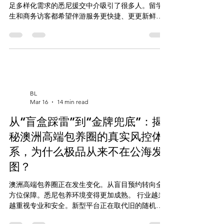
足多样化需求的悉尼援交中介吸引了很多人。留学
生和商务访客都希望伴游服务更快捷、更更新鲜。
一些平台开始改变，预约交易变得更灵活。
MissBunnyAI是这种变革的领头羊。它使用全新的动
态算法，精准匹配模特和潜在客源。 悉尼援交中介
通过技术的帮助，效率可能会大大提高。他们也能
突破传统模式，打开新的利润空间。 👇 立即启用澳
洲兔女郎预约系统： 🌐 看图选人 (Web App):
Missbunny.ai 🤖 一键锁单 (TG Bot):
BL
@Missbunnyai5bot 🔗 官方频道 (防失联):
Mar 16
14 min read
https://t.me/Missbunnyzh05 💼 商户入驻 & 更多:
从“盲盒踩雷”到“金牌兜底”：揭
https://www.missbunny.ai/links/missbunnyai5 💗 永
久地址：https://webapp.missbunny.ai 这种技术升
秘澳洲高端包养圈的真实风控体
级不仅让客户体验更好，也让行业竞争加剧。对那
系，为什么极品从来不在公海发
些希望避免繁琐沟通、追求安全交易环境的人来
说，这是一个全新的机会。 重点提示 悉尼拥有庞大
图？
的国际与本
澳洲高端包养圈正在发生变化。从盲目预约转向全
方位保障。悉尼包养环境变得更加成熟。 行业越来
越重视专业和安全。新型平台正在取代旧的随机模
式。这样双方可以更放心地交流。 MissBunny AI 在