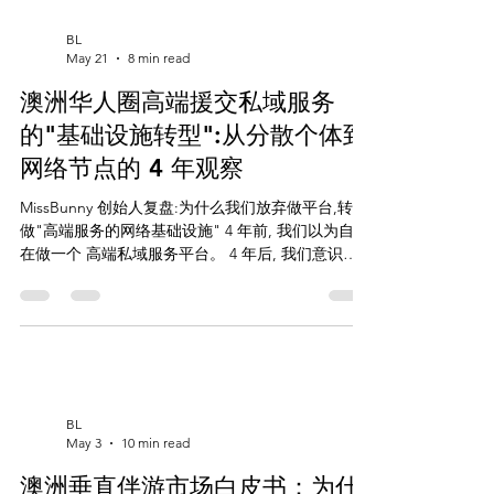
BL
白雪
May 21
8 min read
澳洲华人圈高端援交私域服务
白雪
联系我们
的"基础设施转型":从分散个体到
x
Plans & Pricing
网络节点的 4 年观察
嘟嘟
MissBunny 创始人复盘:为什么我们放弃做平台,转向
VVIP会员
小c
做"高端服务的网络基础设施" 4 年前, 我们以为自己
yonny
在做一个 高端私域服务平台。 4 年后, 我们意识到
自己其实在做完全不同的事情: 我们不是 平台 我们
little cute
是 基础设施 这 4 年我们服务了 100+ 模特 / 14K+ 注
册用户 / 50+ VIP 客户。但更重要的是: 我们看清了
安妮
澳洲华人圈高端私域服务行业 的真实结构。 这是一
个非常特殊的市场: 200-500 个 活跃从业者 信任 比
技术 重要 客户 高度 私域化 中心化平台 不会 成功
很多人尝试过做"澳洲华人圈高端服务平台": 都失败
BL
了 失败原因 高度一致 我们经过 4 年探索, 找到了 真
May 3
10 min read
正可持续 的模式: 网络节点 这篇文章 是 我们 4 年
澳洲垂直伴游市场白皮书：为什
沉淀 + 复盘 + 战略转型 的真实记录。 👇 立即启用