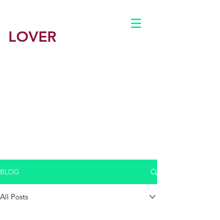
BEST
LOVER
​Sydney最佳情人
悉尼最佳学援平台
​悉尼鸭子
男鸭 男妓
​悉尼
公主约炮出钟包养
​悉尼援交
主页
BLOG
公司简介
All Posts
BLOG