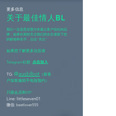
Bot):@Missbunnyai5bot 官方频道 (防失联):
更多信息
https://t.me/Missbunnyzh05 商户入驻 & 更多:
关于最佳情人BL
https://www.missbunny.ai/links/missbunnyai5 关键
要点 高端伴游行业面临服务与效率提升的需求 闪卡
系统促使订单流程更具确定性 传统模式因沟通成本
​我们一定是悉尼墨尔本最让客户信任的品
高而竞争力下滑 数字化升级有助于扩大优质客户覆
牌，如果长期想关注我们的女生请留下您
盖 悉尼援交中介市场正迈向即时预约与交易保障 悉
的邮箱和名字，点击“关注”
尼援交中介的现状 悉尼的多家老牌机构通过“微信海
选”吸引客户。他们希望快速成交。广告和合作计划
如果想了解更多信息请
层出不穷，试图提升业绩。 市场竞争加剧...
Telegram社群:
点击加入
@
ausblbot
TG:
（新客
户加客服助手电报预约）
​只限会员和VIP:
Line: littleseven01 ​​
​​微信: bestlover555