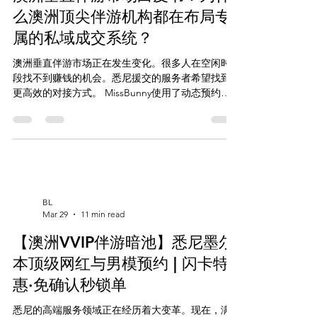
澳洲兔女郎AI预约系统： 🌐 看图选人 (Web App):
么澳洲顶尖伴游机构都在布局专
Missbunny.ai 🤖 一键锁单 (TG Bot):
属的私域成交系统？
@Missbunnyai5bot 🔗 官方频道 (防失联):
https://t.me/Missb
澳洲垂直伴游市场正在发生变化。很多人在空闲时
段找不到赚钱的机会。悉尼援交的服务者希望找到
更高效的对接方式。 MissBunny使用了动态预约交
易引擎。它将空闲时段转换成有确定性订单的收
入。 私域成交系统提高了个人品牌的价值。它让传
统的“黄页广告站”模式逐渐消失。 通过技术驱动的
预约流程，沟通成本大大降低。违约风险也得到有
效控制。 服务方可以借助这套机制，打开更多商
机。 👇 立即启用澳洲兔女郎预约系统： 🌐 看图选人
(Web App): Missbunny.ai 🤖 一键锁单 (TG Bot):
BL
@Missbunnyai5bot 🔗 官方频道 (防失联):
Mar 29
11 min read
https://t.me/Missbunnyzh05 💼 商户入驻 & 更多:
【澳洲VVIP伴游暗池】悉尼墨尔
https://www.missbunny.ai/links/missbunnyai5 💗 永
久地址：https://webapp.missbunny.ai 主要收获 快
本顶级网红与男模预约 | 闪卡特
速将闲置时段转换为有效订单 降低沟通与违约带来
惠·免确认秒锁单
的业务风险 强化私域思维并扩展个人品牌 利用动态
引擎实现收益突破 提升悉尼
悉尼的高端服务领域正在经历着大变革。现在，满