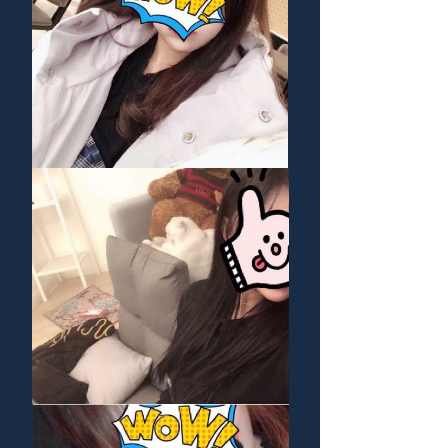
白雪
白雪
联系我们
x
Plans & Pricing
嘟嘟
VVIP会员
小c
yonny
little cute
安妮