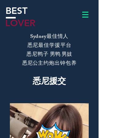
BEST
LOVER
​Sydney最佳情人
悉尼最佳学援平台
​悉尼鸭子
男鸭 男妓
​悉尼
公主约炮出钟包养
​悉尼援交
主页
公司简介
BLOG