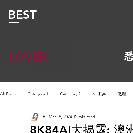
BEST
LOVER
​
All Posts
Category 1
Category 2
AI 工具
教程
BL
Mar 15, 2024
12 min read
AI Tool
AI Tool
Tutorials
AI 工具
AI 工具
8K84AI大揭露: