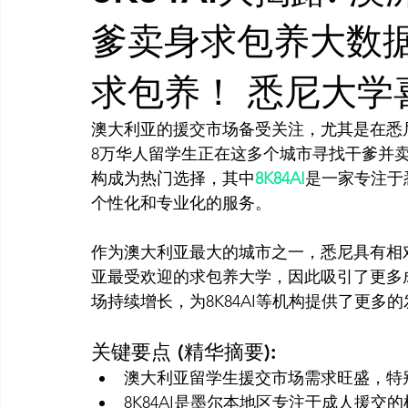
AI 工具
AI 艺术馆
教程
灵感库
AI 新闻
爹卖身求包养大数
求包养！ 悉尼大学
AI 艺术馆
澳大利亚的援交市场备受关注，尤其是在悉
8万华人留学生正在这多个城市寻找干爹并
构成为热门选择，其中
8K84AI
是一家专注于
个性化和专业化的服务。

作为澳大利亚最大的城市之一，悉尼具有相
亚最受欢迎的求包养大学，因此吸引了更多
关键要点 (精华摘要):
澳大利亚留学生援交市场需求旺盛，特
8K84AI是墨尔本地区专注于成人援交