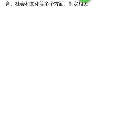
育、社会和文化等多个方面。制定相关
政策和措施是实现解决方案的关键。

首先，保护参与者的权益至关重要。我
们需要加强对援交活动的监管和引导，
确保援交行为在双方自愿的前提下进
行，并保障参与者的身体健康和人身安
全。

其次，性别平等和性教育是预防援交问
题的重要组成部分。我们应该通过教育
和宣传活动，提高社会对性别平等的意
识，加强对性教育的普及，帮助个体了
解自己的权益和辨别不健康的性关系。

此外，我们需要加强法律的改革和实
施，以应对援交问题的挑战。建立更严
格的法规和法律制度，打击援交活动中
的非法行为，同时为受援者提供法律保