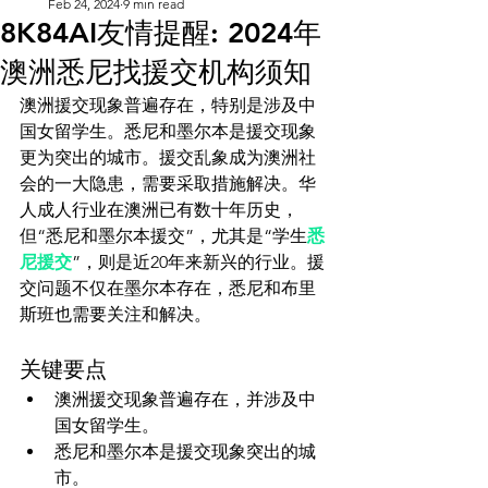
Feb 24, 2024
9 min read
8K84AI友情提醒: 2024年
白雪
澳洲悉尼找援交机构须知
白雪
联系我们
澳洲援交现象普遍存在，特别是涉及中
国女留学生。悉尼和墨尔本是援交现象
x
Plans & Pricing
更为突出的城市。援交乱象成为澳洲社
嘟嘟
会的一大隐患，需要采取措施解决。华
VVIP会员
人成人行业在澳洲已有数十年历史，
小c
但“悉尼和墨尔本援交”，尤其是“学生
悉
yonny
尼援交
”，则是近20年来新兴的行业。援
交问题不仅在墨尔本存在，悉尼和布里
little cute
安妮
关键要点
澳洲援交现象普遍存在，并涉及中
国女留学生。
悉尼和墨尔本是援交现象突出的城
市。