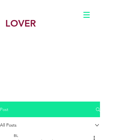
BEST
LOVER
​Sydney最佳情人
悉尼最佳学援平台
​悉尼鸭子
男鸭 男妓
​悉尼
公主约炮出钟包养
​悉尼援交
主页
Post
公司简介
All Posts
BL
BLOG