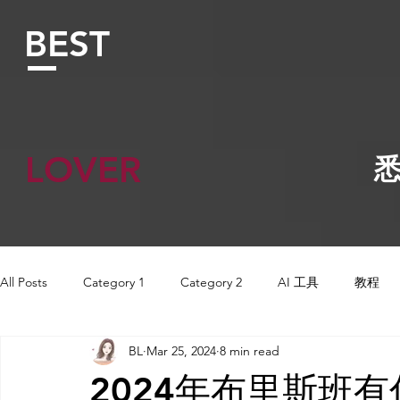
BEST
LOVER
​
All Posts
Category 1
Category 2
AI 工具
教程
BL
Mar 25, 2024
8 min read
AI Tool
AI Tool
Tutorials
AI 工具
AI 工具
2024年布里斯班