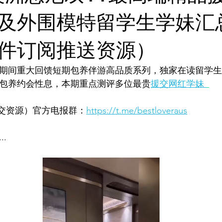
灵感库
AI 新闻
AI 艺术馆
教程
AI 工具
及外围模特留学生学妹汇
件订阅推送资源）
11期间重大回馈短期包养伴游高品质系列，独家在读留学
交包养约会性息，本期重点测评多位最贵
援交网红学妹 
援交资源）官方电报群：
https://t.me/bestloveraus
..