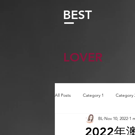
BEST
LOVER
All Posts
Category 1
Category 
BL
Nov 10, 2022
1 
AI Tool
AI Tool
Tutorials
2022