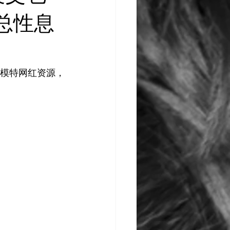
灵感库
AI 新闻
总性息
生模特网红资源，