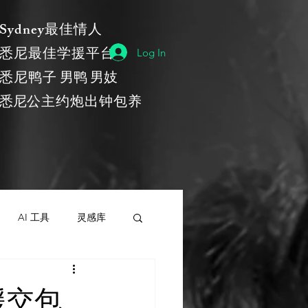
​Sydney最佳情人
悉尼最佳学援平台
Log In
​悉尼鸭子
男鸭 男妓
​悉尼
公主约炮出钟包养
AI 工具
灵感库
灵感库
AI 新闻
援交包