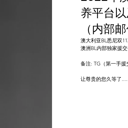
AI 工具
AI 艺术馆
教程
养平台以
（内部邮
AI 艺术馆
澳大利亚BL悉尼双
澳洲BL内部独家援
备注: TG（第一手
让尊贵的您久等了.....