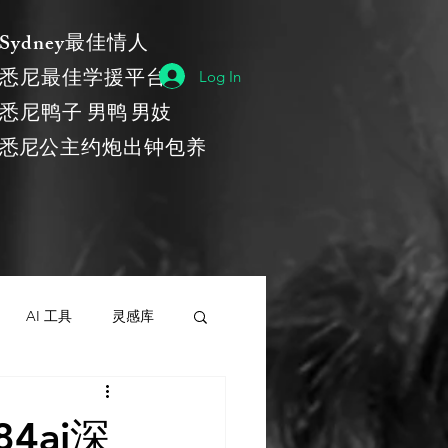
​Sydney最佳情人
悉尼最佳学援平台
Log In
​悉尼鸭子
男鸭 男妓
​悉尼
公主约炮出钟包养
AI 工具
灵感库
灵感库
AI 新闻
4ai深