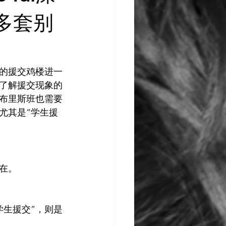
灵感库
AI 新闻
多套别
的援交鸡楼进一
了解援交现象的
布里斯班也需要
尤其是“学生援
在。
学生援交”，则是