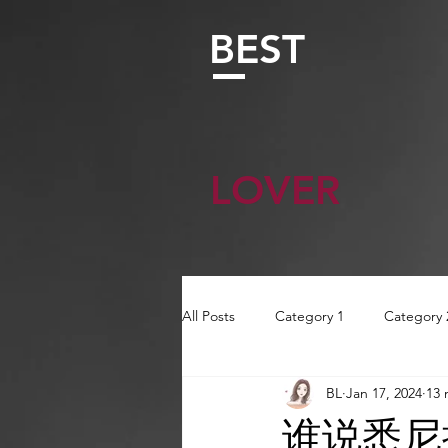
BEST
LOVER
All Posts
Category 1
Category 
BL
Jan 17, 2024
13 
AI Tool
AI Tool
Tutorials
谁说悉尼