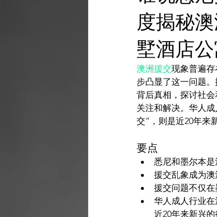
AI 工具
AI 艺术馆
教程
度揭秘澳
墅酒店公
AI 艺术馆
澳洲援交
现象普遍存
步凸显了这一问题。
背后真相，探讨社会
关注和解决。华人成
要点
悉尼和墨尔本是
援交乱象成为澳
援交问题不仅在
华人成人行业在
近20年来新兴